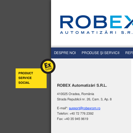
DESPRE NOI
PRODUSE ŞI SERVICII
REF
PRODUCT
SERVICE
SOCIAL
ROBEX Automatizări S.R.L.
410025 Oradea, România
Strada Republicii nr. 26, Cam. 3, Ap. 8
E-mail*:
support@robexrom.ro
Telefon: +40 72 776 2392
Fax: +40 35 945 9619