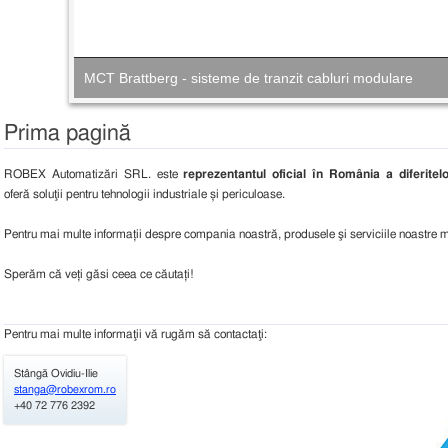
Management complet al proiectelor
MCT Brattberg - sisteme de tranzit cabluri modulare
Prima pagină
ROBEX Automatizări SRL. este
reprezentantul oficial în România a diferitelo
oferă soluţii pentru tehnologii industriale și periculoase.
Pentru mai multe informații despre compania noastră, produsele şi serviciile noastre mai
Sperăm că veți găsi ceea ce căutați!
Pentru mai multe informaţii vă rugăm să contactaţi:
Stângă Ovidiu-Ilie
stanga@robexrom.ro
+40 72 776 2392